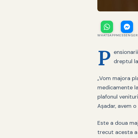
WHATSAPP
MESSENGER
P
ensionari
dreptul 
„Vom majora plaf
medicamente la 
plafonul venitu
Aşadar, avem o 
Este a doua maj
trecut acesta a