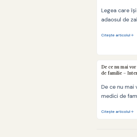
Legea care îș
adaosul de za
răcoritoare a
Citește articolul
De ce nu mai vor 
de familie – Inte
De ce nu mai v
medici de famil
Emiliana…
Citește articolul