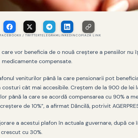
FACEBOOK
X / TWITTER
TELEGRAM
LINKEDIN
COPIAZĂ LINK
i care vor beneficia de o nouă creștere a pensiilor nu î
la medicamente compensate.
onul veniturilor până la care pensionarii pot benefici
costuri cât mai accesibile. Creştem de la 900 de lei l
rilor până la care se acordă compensarea cu 90% a m
creştere de 10%”, a afirmat Dăncilă, potrivit AGERPRES
orare a acestui plafon în actuala guvernare, după ce în
 crescut cu 30%.