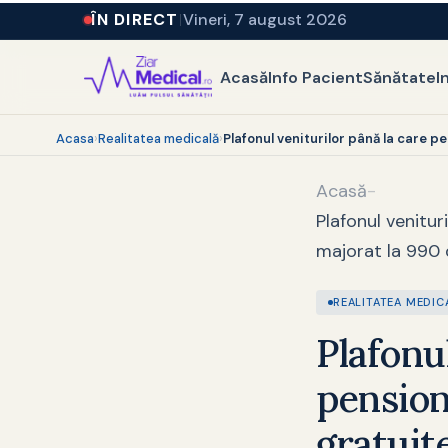
ÎN DIRECT
Vineri, 7 august 2026
Acasă
Info Pacient
Sănătate
I
Acasa
›
Realitatea medicală
›
Plafonul veniturilor până la care p
Acasă
-
Plafonul venitu
majorat la 990 d
REALITATEA MEDIC
Plafonu
pension
gratuite