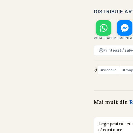
DISTRIBUIE A
WHATSAPP
MESSENG
Printează / sal
#dancila
#maj
Mai mult din
R
Lege pentru redu
răcoritoare