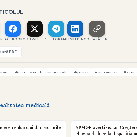
RTICOLUL
ER
FACEBOOK
X / TWITTER
TELEGRAM
LINKEDIN
COPIAZĂ LINK
vează PDF
orare
#medicamente compensate
#pensii
#pensionari
#venitu
ealitatea medicală
cerea zahărului din băuturile
APMGR avertizează: Creștere
clawback duce la dispariția 