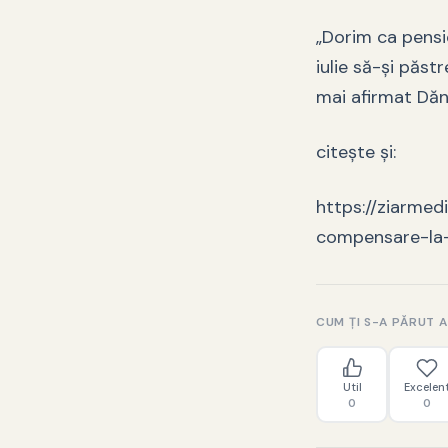
„Dorim ca pensi
iulie să-şi păs
mai afirmat Dănc
citește și:
https://ziarmed
compensare-la
CUM ȚI S-A PĂRUT 
Util
Excelen
0
0