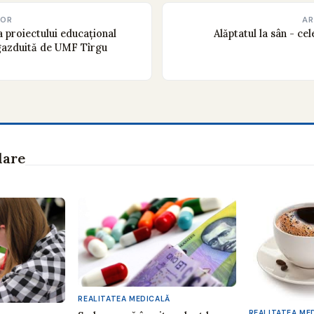
IOR
AR
a proiectului educațional
Alăptatul la sân - ce
, gazduită de UMF Tîrgu
lare
REALITATEA MEDICALĂ
REALITATEA ME