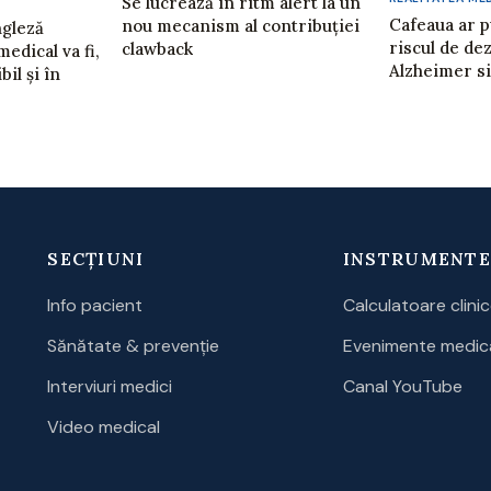
Se lucrează în ritm alert la un
Cafeaua ar 
nou mecanism al contribuției
ngleză
riscul de dez
clawback
edical va fi,
Alzheimer s
il și în
SECȚIUNI
INSTRUMENTE
Info pacient
Calculatoare clini
Sănătate & prevenție
Evenimente medic
Interviuri medici
Canal YouTube
Video medical