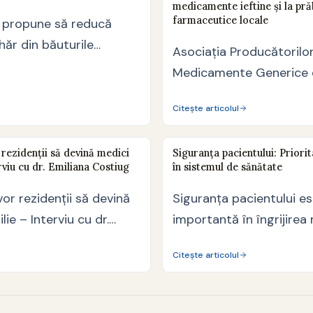
medicamente ieftine și la pră
farmaceutice locale
i propune să reducă
hăr din băuturile
Asociația Producătorilo
 fost votată de…
Medicamente Generice 
(APMGR) avertizează că 
Citește articolul
clawback pe trimestrul 
rezidenții să devină medici
Siguranța pacientului: Priori
rviu cu dr. Emiliana Costiug
în sistemul de sănătate
or rezidenții să devină
Siguranța pacientului e
ie – Interviu cu dr.
importantă în îngrijirea
garantând bunăstarea a
Citește articolul
parcursul procedurilor 