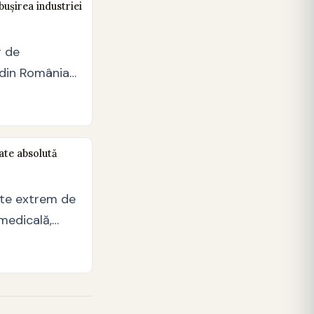
bușirea industriei
r de
din România
nivelul taxei
3…
tate absolută
ste extrem de
 medicală,
cestuia pe
medicale.…