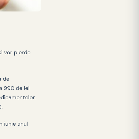
și vor pierde
a de
a 990 de lei
edicamentelor.
.
 iunie anul