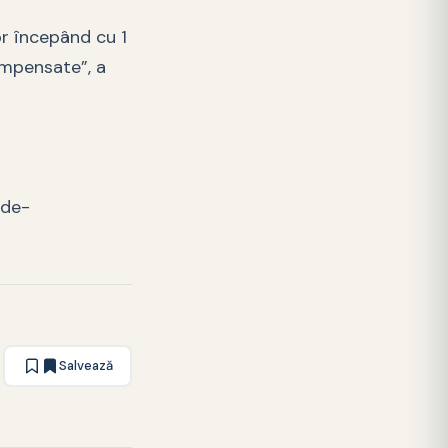
or începând cu 1
ompensate”, a
-de-
Salvează