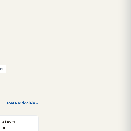
ri
Toate articolele
a taxei
unor