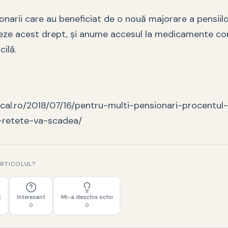
onarii care au beneficiat de o nouă majorare a pensiil
treze acest drept, şi anume accesul la medicamente c
ilă.
ical.ro/2018/07/16/pentru-multi-pensionari-procentul
-retete-va-scadea/
ARTICOLUL?
t
Interesant
Mi-a deschis ochii
0
0