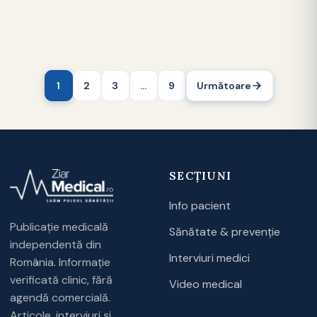
faci anual? Interviu dr. Emiliana Costiug
1
2
3
…
9
Următoare
SECȚIUNI
Info pacient
Publicație medicală
Sănătate & prevenție
independentă din
Interviuri medici
România. Informație
verificată clinic, fără
Video medical
agendă comercială.
Articole, interviuri și