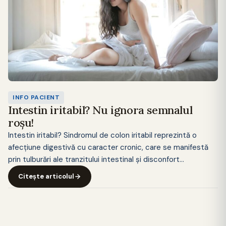
INFO PACIENT
Intestin iritabil? Nu ignora semnalul
roșu!
Intestin iritabil? Sindromul de colon iritabil reprezintă o
afecțiune digestivă cu caracter cronic, care se manifestă
prin tulburări ale tranzitului intestinal și disconfort
abdominal. Printre simptomele frecvent întâlnite se numără
Citește articolul
durerile și…