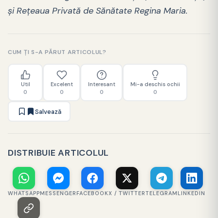
şi Reţeaua Privată de Sănătate Regina Maria.
CUM ȚI S-A PĂRUT ARTICOLUL?
Util
Excelent
Interesant
Mi-a deschis ochii
0
0
0
0
Salvează
DISTRIBUIE ARTICOLUL
WHATSAPP
MESSENGER
FACEBOOK
X / TWITTER
TELEGRAM
LINKEDIN