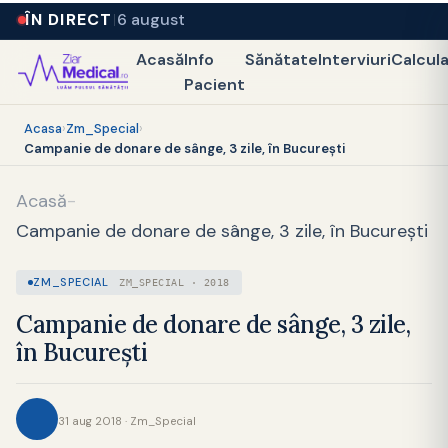
ÎN DIRECT
6 august
Acasă
Info
Sănătate
Interviuri
Calcul
Pacient
Acasa
›
Zm_Special
›
Campanie de donare de sânge, 3 zile, în București
Acasă
-
Campanie de donare de sânge, 3 zile, în București
ZM_SPECIAL
ZM_SPECIAL · 2018
Campanie de donare de sânge, 3 zile,
în București
31 aug 2018 · Zm_Special