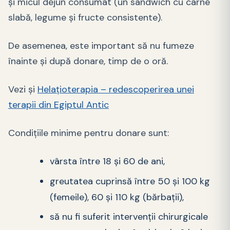
şi micul dejun consumat (un sandwich cu carne
slabă, legume şi fructe consistente).
De asemenea, este important să nu fumeze
înainte şi după donare, timp de o oră.
Vezi și
Helațioterapia – redescoperirea unei
terapii din Egiptul Antic
Condiţiile minime pentru donare sunt:
vârsta între 18 şi 60 de ani,
greutatea cuprinsă între 50 şi 100 kg
(femeile), 60 şi 110 kg (bărbaţii),
să nu fi suferit intervenţii chirurgicale