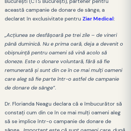
Bucureşti (CTS Bucureşti), partener pentru
această campanie de donare de sânge, a
declarat în exclusivitate pentru
Ziar Medical
:
„Acțiunea se desfășoară pe trei zile – de vineri
până duminică. Nu e prima oară, deja a devenit o
obișnuință pentru oameni să vină acolo să
doneze. Este o donare voluntară, fără să fie
remunerată și sunt din ce în ce mai mulți oameni
care aleg să fie parte într-o astfel de campanie
de donare de sânge”
.
Dr. Florianda Neagu declara că e îmbucurător să
constați cum din ce în ce mai mulți oameni aleg
să se implice într-o campanie de donare de
sânge.
„Important este că sunt oameni care, după