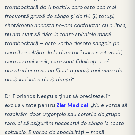
trombocitară de A pozitiv, care este cea mai
frecventă grupă de sânge și de rH. Și, totuși,
săptămâna aceasta ne-am confruntat cu o lipsă,
nu am avut să dăm la toate spitalele masă
trombocitară – este vorba despre sângele pe
care îl recoltăm de la donatorii care sunt vechi,
care au mai venit, care sunt fidelizați, acei
donatori care nu au făcut o pauză mai mare de
două luni între două donări
”.
Dr. Florianda Neagu a ținut să precizeze, în
exclusivitate pentru
Ziar Medical
: „
Nu e vorba să
rezolvăm doar urgențele sau cererile de grupe
rare, ci să asigurăm necesarul de sânge la toate
spitalele. E vorba de specialități – masă