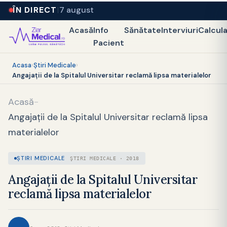
ÎN DIRECT
7 august
Acasă
Info
Sănătate
Interviuri
Calcul
Pacient
Acasa
›
Ştiri Medicale
›
Angajații de la Spitalul Universitar reclamă lipsa materialelor
Acasă
-
Angajații de la Spitalul Universitar reclamă lipsa
materialelor
ŞTIRI MEDICALE
ŞTIRI MEDICALE · 2018
Angajații de la Spitalul Universitar
reclamă lipsa materialelor