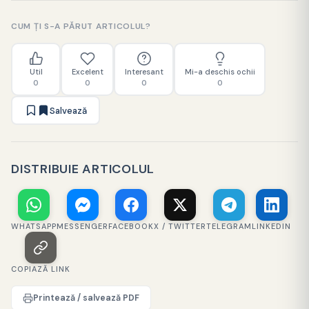
CUM ȚI S-A PĂRUT ARTICOLUL?
Util
Excelent
Interesant
Mi-a deschis ochii
0
0
0
0
Salvează
DISTRIBUIE ARTICOLUL
WHATSAPP
MESSENGER
FACEBOOK
X / TWITTER
TELEGRAM
LINKEDIN
COPIAZĂ LINK
Printează / salvează PDF