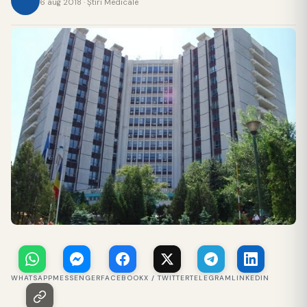
6 aug 2018 · Ştiri Medicale
WHATSAPP
MESSENGER
FACEBOOK
X / TWITTER
TELEGRAM
LINKEDIN