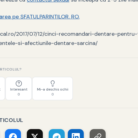
uarea pe SFATULPARINTILOR. RO.
ical.ro/2017/07/12/cinci-recomandari-dentare-pentru-
entele-si-afectiunile-dentare-sarcina/
ARTICOLUL?
t
Interesant
Mi-a deschis ochii
0
0
RTICOLUL