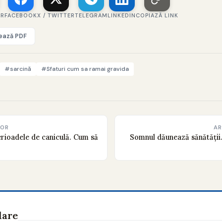
ER
FACEBOOK
X / TWITTER
TELEGRAM
LINKEDIN
COPIAZĂ LINK
vează PDF
#sarcină
#Sfaturi cum sa ramai gravida
IOR
AR
rioadele de caniculă. Cum să
Somnul dăunează sănătății.
lare