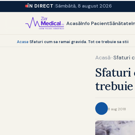
ÎN DIRECT
Sâmbătă, 8 august 2026
Acasă
Info Pacient
Sănătate
I
Acasa
›
Sfaturi cum sa ramai gravida. Tot ce trebuie sa stii
Acasă
-
Sfaturi 
Sfaturi
trebuie 
8 aug 2018