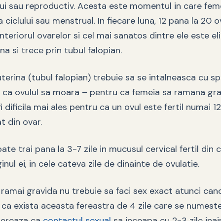
lui sau reproductiv. Acesta este momentul in care feme
 ciclului sau menstrual. In fiecare luna, 12 pana la 20 o
nteriorul ovarelor si cel mai sanatos dintre ele este el
na si trece prin tubul falopian.
uterina (tubul falopian) trebuie sa se intalneasca cu 
te ca ovulul sa moara – pentru ca femeia sa ramana gr
fi dificila mai ales pentru ca un ovul este fertil numai 
t din ovar.
ate trai pana la 3-7 zile in mucusul cervical fertil din 
inul ei, in cele cateva zile de dinainte de ovulatie.
 ramai gravida nu trebuie sa faci sex exact atunci can
u ca exista aceasta fereastra de 4 zile care se numest
ugereaza ca
contactul sexual
sa inceapa cu 2-3 zile inai