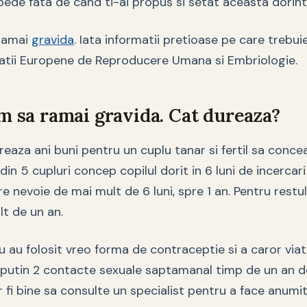
pede fata de cand ti-ai propus si setat aceasta dorint
 ramai
gravida
. Iata informatii pretioase pe care trebuie 
atii Europene de Reproducere Umana si Embriologie.
m sa ramai gravida. Cat dureaza?
reaza ani buni pentru un cuplu tanar si fertil sa conce
in 5 cupluri concep copilul dorit in 6 luni de incercar
are nevoie de mai mult de 6 luni, spre 1 an. Pentru rest
t de un an.
u au folosit vreo forma de contraceptie si a caror via
l putin 2 contacte sexuale saptamanal timp de un an de
ar fi bine sa consulte un specialist pentru a face anumi