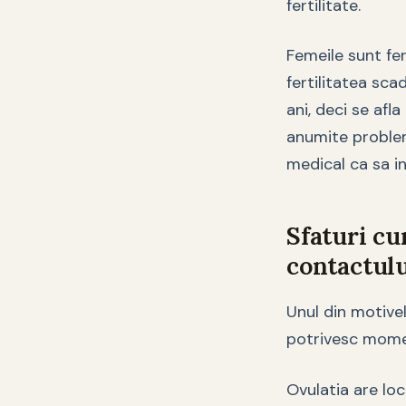
fertilitate.
Femeile sunt fer
fertilitatea sc
ani, deci se afl
anumite probleme
medical ca sa i
Sfaturi c
contactulu
Unul din motive
potrivesc moment
Ovulatia are lo