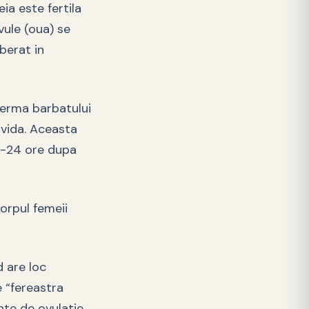
ia este fertila
vule (oua) se
iberat in
sperma barbatului
avida. Aceasta
12-24 ore dupa
corpul femeii
d are loc
e “fereastra
nte de ovulatie.