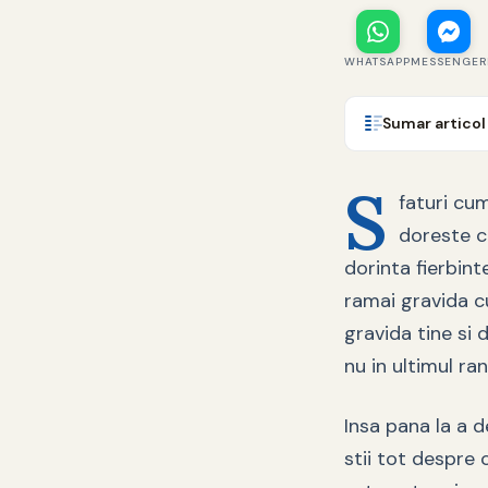
WHATSAPP
MESSENGER
Sumar articol
S
faturi cu
doreste c
dorinta fierbint
ramai gravida c
gravida tine si d
nu in ultimul ra
Insa pana la a d
stii tot despre 