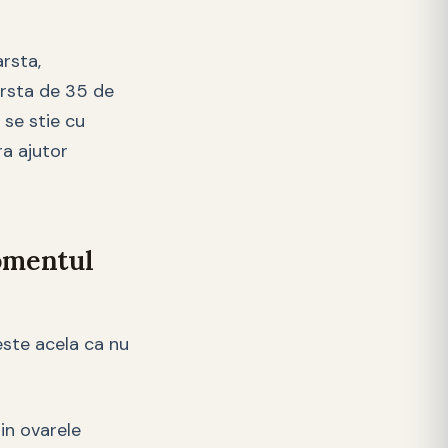
arsta,
arsta de 35 de
 se stie cu
ra ajutor
momentul
este acela ca nu
in ovarele