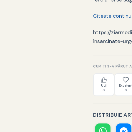
Citeste contin
https://ziarmed
insarcinate-urg
CUM ȚI S-A PĂRUT 
Util
Excelen
0
0
DISTRIBUIE A