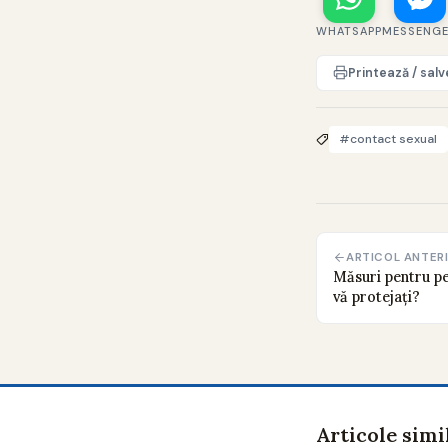
WHATSAPP
MESSENG
Printează / sal
#contact sexual
ARTICOL ANTER
Măsuri pentru pe
vă protejați?
Articole simi