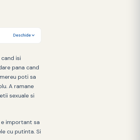
Deschide
 cand isi
bdare pana cand
u mereu poti sa
plu. A ramane
etii sexuale si
, e important sa
le cu putinta. Si