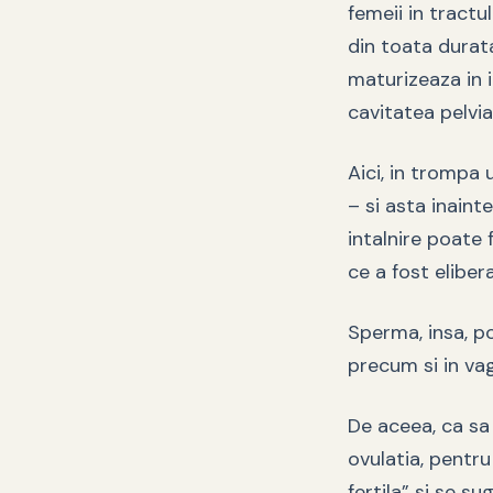
femeii in tractu
din toata durata
maturizeaza in i
cavitatea pelvia
Aici, in trompa 
– si asta inain
intalnire poate 
ce a fost elibera
Sperma, insa, po
precum si in vag
De aceea, ca sa
ovulatia, pentr
fertila” si se s