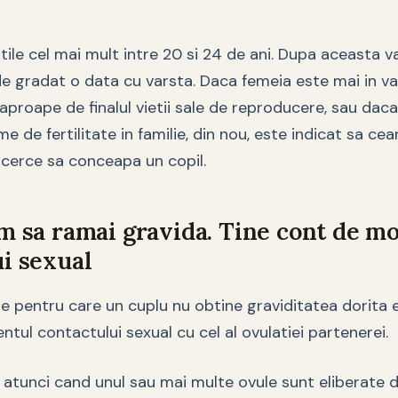
tile cel mai mult intre 20 si 24 de ani. Dupa aceasta v
ade gradat o data cu varsta. Daca femeia este mai in v
a aproape de finalul vietii sale de reproducere, sau daca
 de fertilitate in familie, din nou, este indicat sa cea
ncerce sa conceapa un copil.
um sa ramai gravida. Tine cont de 
i sexual
le pentru care un cuplu nu obtine graviditatea dorita 
ul contactului sexual cu cel al ovulatiei partenerei.
c atunci cand unul sau mai multe ovule sunt eliberate d