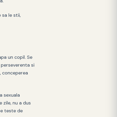
a.
sa le stii,
apa un copil. Se
i perseverenta si
ul, conceperea
ta sexuala
 zile, nu a dus
te teste de