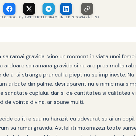
FACEBOOK
X / TWITTER
TELEGRAM
LINKEDIN
COPIAZĂ LINK
m sa ramai gravida. Vine un moment in viata unei femei
u ardoare sa ramana gravida si nu are prea multa ra
e de a-si strange pruncul la piept nu se implineste. N
um ai bate din palme, desi aparent nu e nimic mai sim
e sanatate cuplului, dar si de cantitatea si calitatea vi
nd de vointa divina, ar spune multi.
ecide ca iti e sau nu harazit cu adevarat sa ai un copil
cum sa ramai gravida. Astfel iti maximizezi toate sanse