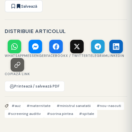
Salvează
DISTRIBUIE ARTICOLUL
WHATSAPP
MESSENGER
FACEBOOK
X / TWITTER
TELEGRAM
LINKEDIN
COPIAZĂ LINK
Printează / salvează PDF
#auz
#maternitate
#ministrul sanatatii
#nou-nascuti
#screening auditiv
#sorina pintea
#spitale