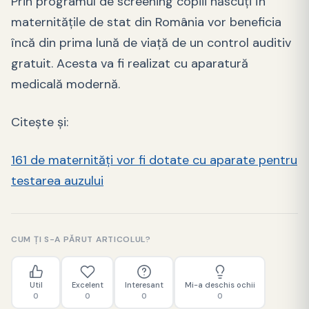
Prin programul de screening copiii născuți în
maternitățile de stat din România vor beneficia
încă din prima lună de viață de un control auditiv
gratuit. Acesta va fi realizat cu aparatură
medicală modernă.
Citește și:
161 de maternități vor fi dotate cu aparate pentru
testarea auzului
CUM ȚI S-A PĂRUT ARTICOLUL?
Util
Excelent
Interesant
Mi-a deschis ochii
0
0
0
0