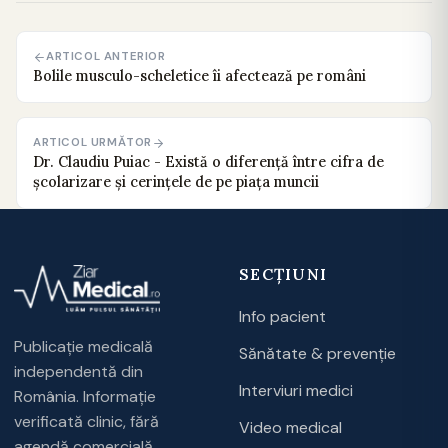
ARTICOL ANTERIOR
Bolile musculo-scheletice îi afectează pe români
ARTICOL URMĂTOR
Dr. Claudiu Puiac - Există o diferență între cifra de
școlarizare și cerințele de pe piața muncii
SECȚIUNI
Info pacient
Publicație medicală
Sănătate & prevenție
independentă din
Interviuri medici
România. Informație
verificată clinic, fără
Video medical
agendă comercială.