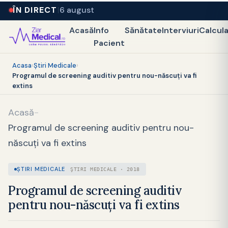
ÎN DIRECT
6 august
Acasă
Info
Sănătate
Interviuri
Calcul
Pacient
Acasa
›
Ştiri Medicale
›
Programul de screening auditiv pentru nou-născuți va fi
extins
Acasă
-
Programul de screening auditiv pentru nou-
născuți va fi extins
ŞTIRI MEDICALE
ŞTIRI MEDICALE · 2018
Programul de screening auditiv
pentru nou-născuți va fi extins