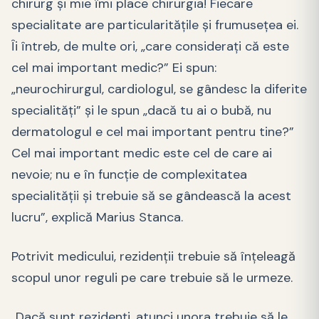
chirurg și mie îmi place chirurgia! Fiecare
specialitate are particularitățile și frumusețea ei.
Îi întreb, de multe ori, „care considerați că este
cel mai important medic?” Ei spun:
„neurochirurgul, cardiologul, se gândesc la diferite
specialități” și le spun „dacă tu ai o bubă, nu
dermatologul e cel mai important pentru tine?”
Cel mai important medic este cel de care ai
nevoie; nu e în funcție de complexitatea
specialității și trebuie să se gândească la acest
lucru”, explică Marius Stanca.
Potrivit medicului, rezidenții trebuie să înțeleagă
scopul unor reguli pe care trebuie să le urmeze.
„Dacă sunt rezidenți, atunci unora trebuie să le