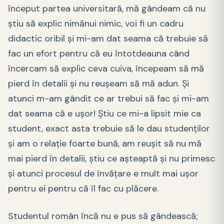
început partea universitară, mă gândeam că nu
știu să explic nimănui nimic, voi fi un cadru
didactic oribil și mi-am dat seama că trebuie să
fac un efort pentru că eu întotdeauna când
încercam să explic ceva cuiva, începeam să mă
pierd în detalii și nu reușeam să mă adun. Și
atunci m-am gândit ce ar trebui să fac și mi-am
dat seama că e ușor! Știu ce mi-a lipsit mie ca
student, exact asta trebuie să le dau studenților
și am o relație foarte bună, am reușit să nu mă
mai pierd în detalii, știu ce așteaptă și nu primesc
și atunci procesul de învățare e mult mai ușor
pentru ei pentru că îl fac cu plăcere.
Studentul român încă nu e pus să gândească;