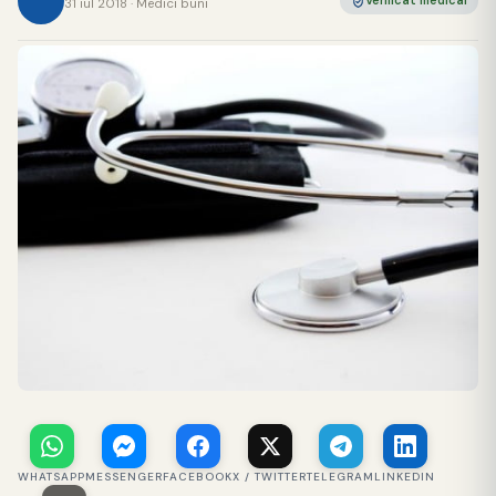
Verificat medical
31 iul 2018 · Medici buni
WHATSAPP
MESSENGER
FACEBOOK
X / TWITTER
TELEGRAM
LINKEDIN