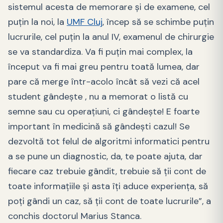
sistemul acesta de memorare și de examene, cel
puțin la noi, la
UMF Cluj
, încep să se schimbe puțin
lucrurile, cel puțin la anul IV, examenul de chirurgie
se va standardiza. Va fi puțin mai complex, la
început va fi mai greu pentru toată lumea, dar
pare că merge într-acolo încât să vezi că acel
student gândește , nu a memorat o listă cu
semne sau cu operațiuni, ci gândește! E foarte
important în medicină să gândești cazul! Se
dezvoltă tot felul de algoritmi informatici pentru
a se pune un diagnostic, da, te poate ajuta, dar
fiecare caz trebuie gândit, trebuie să ții cont de
toate informațiile și asta îți aduce experiența, să
poți gândi un caz, să ții cont de toate lucrurile”, a
conchis doctorul Marius Stanca.