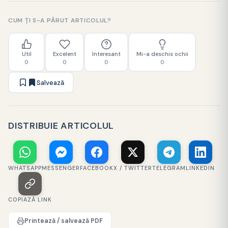
CUM ȚI S-A PĂRUT ARTICOLUL?
Util
Excelent
Interesant
Mi-a deschis ochii
0
0
0
0
Salvează
DISTRIBUIE ARTICOLUL
WHATSAPP
MESSENGER
FACEBOOK
X / TWITTER
TELEGRAM
LINKEDIN
COPIAZĂ LINK
Printează / salvează PDF