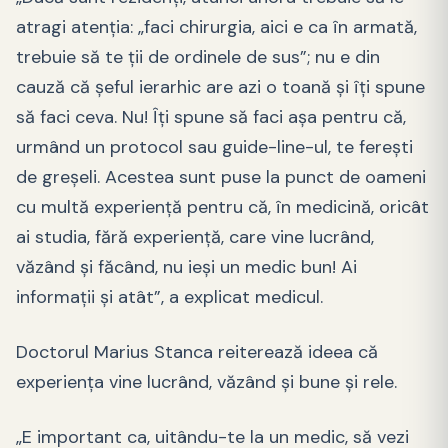
atragi atenția: „faci chirurgia, aici e ca în armată,
trebuie să te ții de ordinele de sus”; nu e din
cauză că șeful ierarhic are azi o toană și îți spune
să faci ceva. Nu! Îți spune să faci așa pentru că,
urmând un protocol sau guide-line-ul, te ferești
de greșeli. Acestea sunt puse la punct de oameni
cu multă experiență pentru că, în medicină, oricât
ai studia, fără experiență, care vine lucrând,
văzând și făcând, nu ieși un medic bun! Ai
informații și atât”, a explicat medicul.
Doctorul Marius Stanca reiterează ideea că
experiența vine lucrând, văzând și bune și rele.
„E important ca, uitându-te la un medic, să vezi