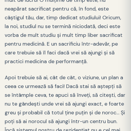
neapărat sacrificat pentru că, în fond, este
câștigul tău, dar, timp dedicat studiului! Oricum,
la noi, studiul nu se termină niciodată, deci este
vorba de mult studiu și mult timp liber sacrificat
pentru medicină. E un sacrificiu într-adevăr, pe
care trebuie să îl faci dacă vrei să ajungi și să
practici medicina de performanță.
Apoi trebuie să ai, cât de cât, o viziune, un plan a
ceea ce urmează să faci! Dacă stai să aștepți să
se întâmple ceva, te apuci să înveți, să citești, dar
nu te gândești unde vrei să ajungi exact, e foarte
greu și probabil că totul ține puțin și de noroc… Și
poți să ai norocul să ajungi într-un centru bun.
Încă sistemul nostru de rezidențiat nu e cel mai