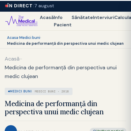
ÎN DIRECT
7 august
Acasă
Info
Sănătate
Interviuri
Calcul
Pacient
Acasa
›
Medici buni
›
Medicina de performanță din perspectiva unui medic clujean
Acasă
-
Medicina de performanță din perspectiva unui
medic clujean
MEDICI BUNI
MEDICI BUNI · 2018
Medicina de performanță din
perspectiva unui medic clujean