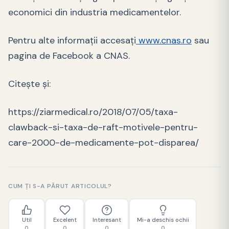
economici din industria medicamentelor.
Pentru alte informaţii accesaţi
www.cnas.ro
sau
pagina de Facebook a CNAS.
Citește și:
https://ziarmedical.ro/2018/07/05/taxa-
clawback-si-taxa-de-raft-motivele-pentru-
care-2000-de-medicamente-pot-disparea/
CUM ȚI S-A PĂRUT ARTICOLUL?
Util
Excelent
Interesant
Mi-a deschis ochii
0
0
0
0