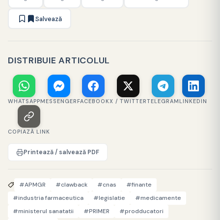
Salvează
DISTRIBUIE ARTICOLUL
WHATSAPP
MESSENGER
FACEBOOK
X / TWITTER
TELEGRAM
LINKEDIN
COPIAZĂ LINK
Printează / salvează PDF
#APMGR
#clawback
#cnas
#finante
#industria farmaceutica
#legislatie
#medicamente
#ministerul sanatatii
#PRIMER
#prodducatori