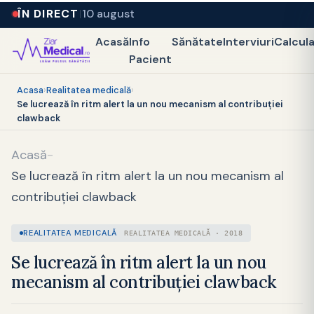
ÎN DIRECT
10 august
Acasă
Info
Sănătate
Interviuri
Calcul
Pacient
Acasa
›
Realitatea medicală
›
Se lucrează în ritm alert la un nou mecanism al contribuției
clawback
Acasă
-
Se lucrează în ritm alert la un nou mecanism al
contribuției clawback
REALITATEA MEDICALĂ
REALITATEA MEDICALĂ · 2018
Se lucrează în ritm alert la un nou
mecanism al contribuției clawback