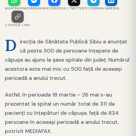
WHATSAPP
MESSENGER
FACEBOOK
X / TWITTER
TELEGRAM
LINKEDIN
COPIAZĂ LINK
D
irecția de Sănătate Publică Sibiu a anunțat
că peste 300 de persoane înțepate de
căpușe au ajuns la șase spitale din județ. Numărul
acestora este mai mic cu 500 față de aceeași
perioadă a anului trecut.
Astfel, în perioada 18 martie – 26 mai s-au
prezentat la spital un număr total de 311 de
pacienţi cu înţepături de căpuşe, faţă de 834
persoane în aceeaşi perioadă a anului trecut,
potrivit MEDIAFAX.