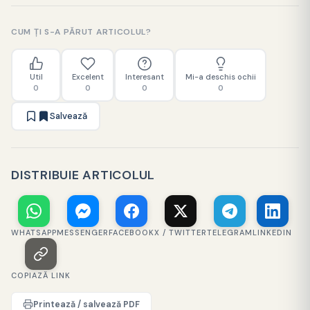
CUM ȚI S-A PĂRUT ARTICOLUL?
Util
Excelent
Interesant
Mi-a deschis ochii
0
0
0
0
Salvează
DISTRIBUIE ARTICOLUL
WHATSAPP
MESSENGER
FACEBOOK
X / TWITTER
TELEGRAM
LINKEDIN
COPIAZĂ LINK
Printează / salvează PDF