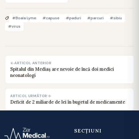
#Boala Lyme
#capuse
#paduri
#parcuri
#sibiu
#virus
ARTICOL ANTERIOR
Spitalul din Mediaș are nevoie de încă doi medici
neonatologi
ARTICOL URMĂTOR
Deficit de 2 miliarde de lei în bugetul de medicamente
SECȚIUNI