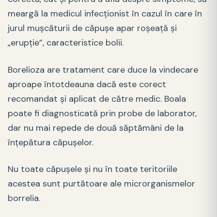
meargă la medicul infecţionist în cazul în care în
jurul muşcăturii de căpuşe apar roşeaţă şi
„erupţie”, caracteristice bolii.
Borelioza are tratament care duce la vindecare
aproape întotdeauna dacă este corect
recomandat şi aplicat de către medic. Boala
poate fi diagnosticată prin probe de laborator,
dar nu mai repede de două săptămâni de la
înţepătura căpuşelor.
Nu toate căpuşele şi nu în toate teritoriile
acestea sunt purtătoare ale microrganismelor
borrelia.