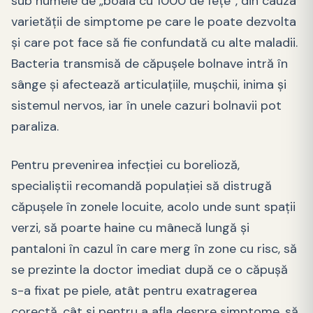
sub numele de „boala cu 1000 de feţe”, din cauza
varietăţii de simptome pe care le poate dezvolta
şi care pot face să fie confundată cu alte maladii.
Bacteria transmisă de căpuşele bolnave intră în
sânge şi afectează articulaţiile, muşchii, inima şi
sistemul nervos, iar în unele cazuri bolnavii pot
paraliza.
Pentru prevenirea infecţiei cu borelioză,
specialiştii recomandă populaţiei să distrugă
căpuşele în zonele locuite, acolo unde sunt spaţii
verzi, să poarte haine cu mânecă lungă şi
pantaloni în cazul în care merg în zone cu risc, să
se prezinte la doctor imediat după ce o căpuşă
s-a fixat pe piele, atât pentru exatragerea
corectă, cât şi pentru a afla despre simptome, să