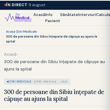
ÎN DIRECT
9 august
Acasă
Info
Sănătate
Interviuri
Calcul
Pacient
Acasa
›
Ştiri Medicale
›
300 de persoane din Sibiu înțepate de căpușe au ajuns la
spital
Acasă
-
300 de persoane din Sibiu înțepate de căpușe au
ajuns la spital
ŞTIRI MEDICALE
ŞTIRI MEDICALE · 2019
300 de persoane din Sibiu înțepate de
căpușe au ajuns la spital