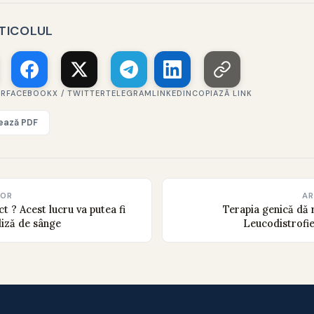
RTICOLUL
ER
FACEBOOK
X / TWITTER
TELEGRAM
LINKEDIN
COPIAZĂ LINK
vează PDF
IOR
AR
ct ? Acest lucru va putea fi
Terapia genică dă r
liză de sânge
Leucodistrofi