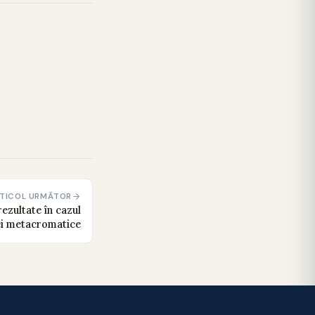
TICOL URMĂTOR
ezultate în cazul
ei metacromatice