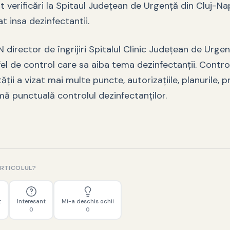
t verificări la Spitaul Judeţean de Urgenţă din Cluj-Na
at insa dezinfectantii.
irector de îngrijiri Spitalul Clinic Judeţean de Urgen
fel de control care sa aiba tema dezinfectanţii. Control
ății a vizat mai multe puncte, autorizațiile, planurile, p
mă punctuală controlul dezinfectanţilor.
ARTICOLUL?
t
Interesant
Mi-a deschis ochii
0
0