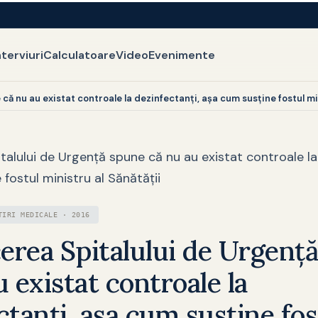
nterviuri
Calculatoare
Video
Evenimente
ă nu au existat controale la dezinfectanți, așa cum susține fostul min
alului de Urgență spune că nu au existat controale la 
fostul ministru al Sănătății
TIRI MEDICALE · 2016
rea Spitalului de Urgenț
u existat controale la
ctanți, așa cum susține fos