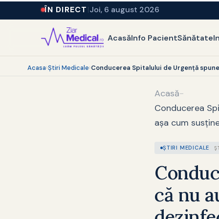
ÎN DIRECT
Joi, 6 august 2026
Acasă
Info Pacient
Sănătate
I
Acasa
›
Ştiri Medicale
›
Conducerea Spitalului de Urgență spune c
Acasă
-
Conducerea Spit
așa cum susține 
ŞTIRI MEDICALE
Ş
Conduce
că nu a
dezinfe