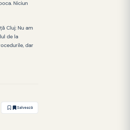
poca. Niciun
ţă Cluj: Nu am
ul de la
rocedurile, dar
Salvează