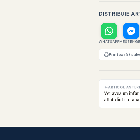
DISTRIBUIE A
WHATSAPP
MESSENG
Printează / sal
ARTICOL ANTER
Vei avea un infar
aflat dintr-o ana