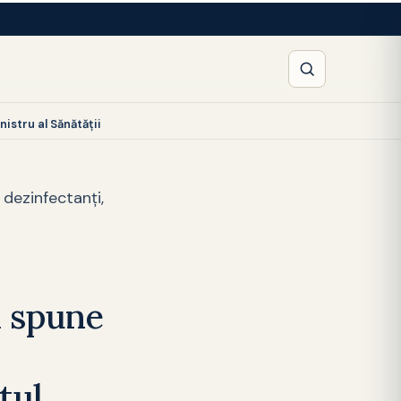
istru al Sănătății
dezinfectanți,
ă spune
tul