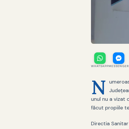
WHATSAPP
MESSENGER
N
umeroase
Judeţean
unul nu a vizat 
făcut propiile 
Directia Sanitar