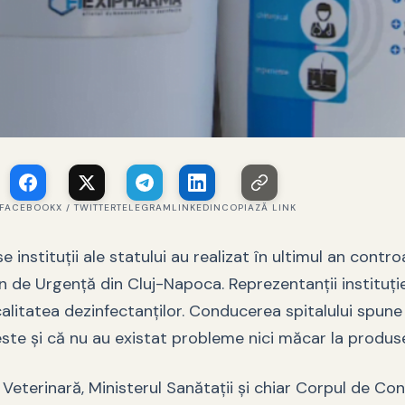
FACEBOOK
X / TWITTER
TELEGRAM
LINKEDIN
COPIAZĂ LINK
 instituţii ale statului au realizat în ultimul an controa
 de Urgenţă din Cluj-Napoca. Reprezentanţii instituţie
calitatea dezinfectanţilor. Conducerea spitalului spune
teste şi că nu au existat probleme nici măcar la produs
 Veterinară, Ministerul Sanătaţii şi chiar Corpul de Con