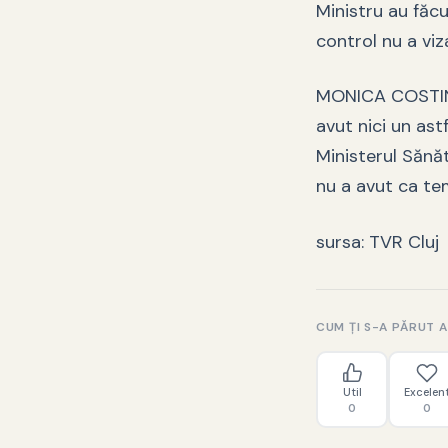
Ministru au făcu
control nu a viz
MONICA COSTIN d
avut nici un ast
Ministerul Sănăt
nu a avut ca te
sursa: TVR Cluj
CUM ȚI S-A PĂRUT 
Util
Excelen
0
0