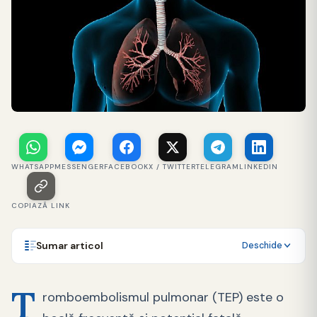
WHATSAPP
MESSENGER
FACEBOOK
X / TWITTER
TELEGRAM
LINKEDIN
COPIAZĂ LINK
Sumar articol
Deschide
T
romboembolismul pulmonar (TEP) este o