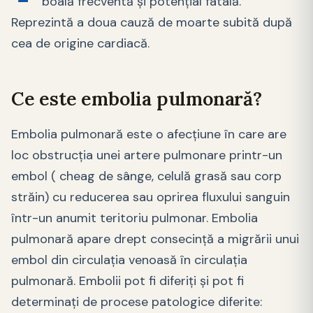
boală frecventă şi potenţial fatală.
Reprezintă a doua cauză de moarte subită după
cea de origine cardiacă.
Ce este embolia pulmonară?
Embolia pulmonară este o afecțiune în care are
loc obstrucția unei artere pulmonare printr-un
embol ( cheag de sânge, celulă grasă sau corp
străin) cu reducerea sau oprirea fluxului sanguin
într-un anumit teritoriu pulmonar. Embolia
pulmonară apare drept consecinţă a migrării unui
embol din circulaţia venoasă în circulaţia
pulmonară. Embolii pot fi diferiţi şi pot fi
determinaţi de procese patologice diferite: