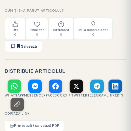
CUM ȚI S-A PĂRUT ARTICOLUL?
Util
Excelent
Interesant
Mi-a deschis ochii
0
0
0
0
Salvează
DISTRIBUIE ARTICOLUL
WHATSAPP
MESSENGER
FACEBOOK
X / TWITTER
TELEGRAM
LINKEDIN
COPIAZĂ LINK
Printează / salvează PDF