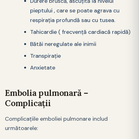
Durere bruscă, ascuțită la nivelul
pieptului , care se poate agrava cu
respirația profundă sau cu tusea.
Tahicardie ( frecvență cardiacă rapidă)
Bătăi neregulate ale inimii
Transpiraţie
Anxietate
Embolia pulmonară –
Complicații
Complicațiile emboliei pulmonare includ
următoarele: