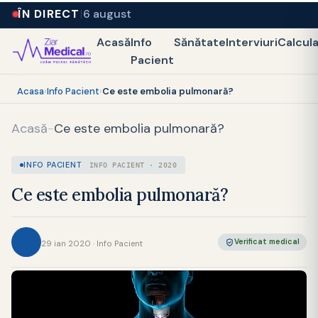
ÎN DIRECT
6 august
Acasă
Info
Sănătate
Interviuri
Calcul
Pacient
Acasa
›
Info Pacient
›
Ce este embolia pulmonară?
Acasă
-
Ce este embolia pulmonară?
INFO PACIENT
INFO PACIENT · 2020
Ce este embolia pulmonară?
Verificat medical
29 ian 2020 · Info Pacient