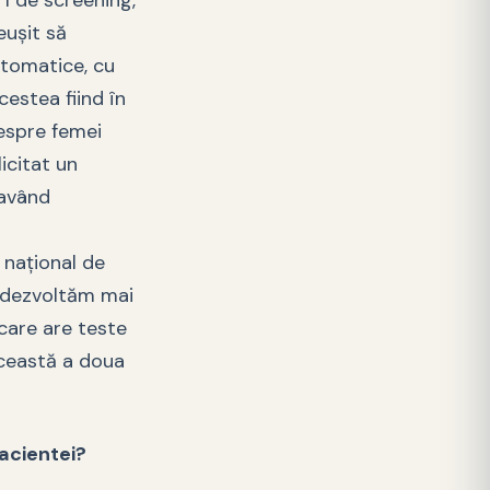
I de screening,
eușit să
tomatice, cu
cestea fiind în
despre femei
icitat un
eavând
 național de
e dezvoltăm mai
care are teste
această a doua
acientei?