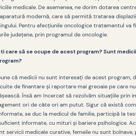
viciile medicale. De asemenea, ne dorim dotarea centr
aparatură modernă, care să permită tratarea displazii
ningului. Pentru afecțiunile oncologice tratamentul va fi
urile județene, prin programul de oncologie.
ști care să se ocupe de acest program? Sunt medicii
 program?
une că medicii nu sunt interesați de acest program, d
cuite de finantare și raportare mai greoaie pe care nu
ășească. Însă am încercat să rezolvăm situațiile prin i
gement ori de câte ori am putut. Sigur că există com
nformate, se duc la medicul de familie, participă la tes
suficient informate, cu mituri și bariere psihologice. Ac
t servicii medicale curative, femeile nu sunt bolnave,