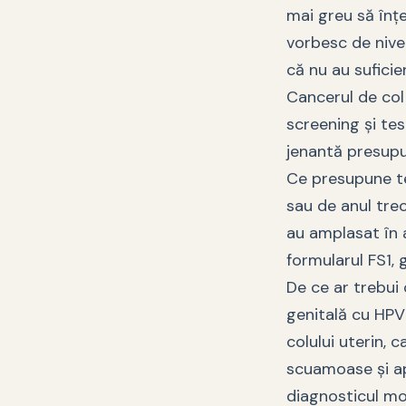
mai greu să înț
vorbesc de nivel
că nu au suficie
Cancerul de col 
screening și te
jenantă presupu
Ce presupune te
sau de anul trec
au amplasat în a
formularul FS1, 
De ce ar trebui
genitală cu HPV 
colului uterin, c
scuamoase şi ap
diagnosticul mod