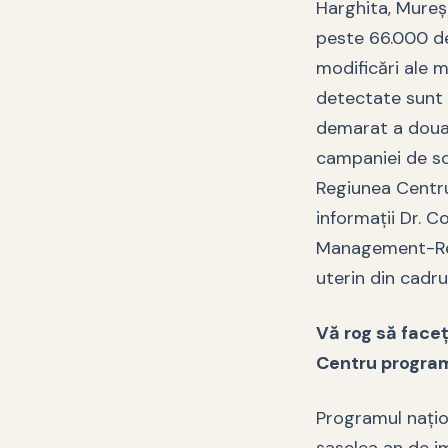
Harghita, Mureș 
peste 66.000 de
modificări ale m
detectate sunt î
demarat a doua
campaniei de sc
Regiunea Centru 
informații Dr. 
Management-Reg
uterin din cadr
Vă rog să faceț
Centru programu
Programul națion