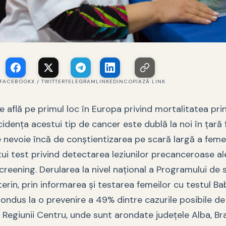
FACEBOOK
X / TWITTER
TELEGRAM
LINKEDIN
COPIAZĂ LINK
 află pe primul loc în Europa privind mortalitatea pri
ncidența acestui tip de cancer este dublă la noi în țară
 nevoie încă de conștientizarea pe scară largă a feme
tui test privind detectarea leziunilor precanceroase al
screening. Derularea la nivel național a Programului de
erin, prin informarea și testarea femeilor cu testul B
condus la o prevenire a 49% dintre cazurile posibile de
ul Regiunii Centru, unde sunt arondate județele Alba, B