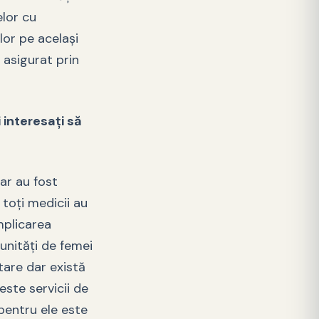
elor cu
lor pe același
 asigurat prin
 interesați să
ar au fost
 toți medicii au
mplicarea
unități de femei
tare dar există
este servicii de
 pentru ele este