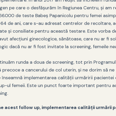
mplementare. În anul 2017 am reușit să încheiem runda 
gen pe care o desfășurăm în Regiunea Centru, și am r
66.000 de teste Babeș Papanicolu pentru femei asimp
64 de ani, care s-au adresat centrelor de recoltare, a
mate și consiliate pentru această testare. Este vorba 
vut afecțiuni ginecologice, sănătoase, care nu ar fi sol
gic dacă nu ar fi fost invitate la screening, femeile n
ntinuăm runda a doua de screening, tot prin Programul
ă precoce a cancerului de col uterin, și ne dorim să n
 înseamnă implementarea calității urmăririi pacientei 
w up-ul femeii. Este un punct foarte important pentru 
ing.
 acest follow up, implementarea calității urmării p