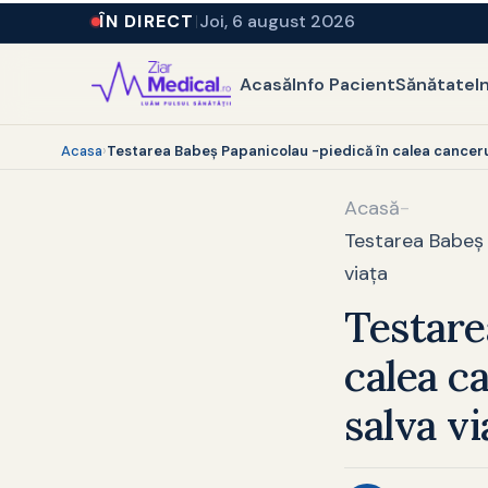
ÎN DIRECT
Joi, 6 august 2026
Acasă
Info Pacient
Sănătate
I
Acasa
›
Testarea Babeș Papanicolau -piedică în calea cancerul
Acasă
-
Testarea Babeș 
viața
Testare
calea c
salva vi