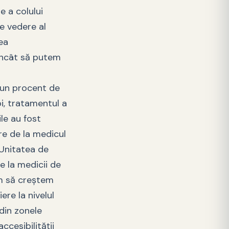
e a colului
de vedere al
ea
 încât să putem
 un procent de
oi, tratamentul a
le au fost
re de la medicul
 Unitatea de
e la medicii de
im să creștem
ere la nivelul
 din zonele
cesibilității