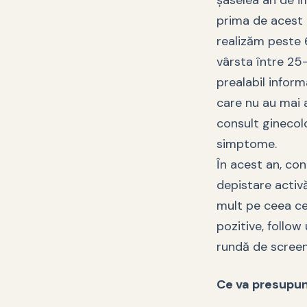
șaselea an de i
prima de acest 
realizăm peste 
vârsta între 25-
prealabil infor
care nu au mai a
consult ginecolo
simptome.
În acest an, co
depistare activ
mult pe ceea ce
pozitive, follo
rundă de screen
Ce va presupune