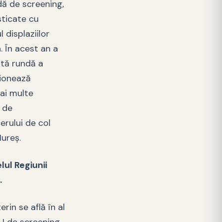
dă de screening,
sticate cu
 displaziilor
. În acest an a
tă rundă a
ționează
mai multe
 de
rului de col
Mureș.
lul Regiunii
.
rin se află în al