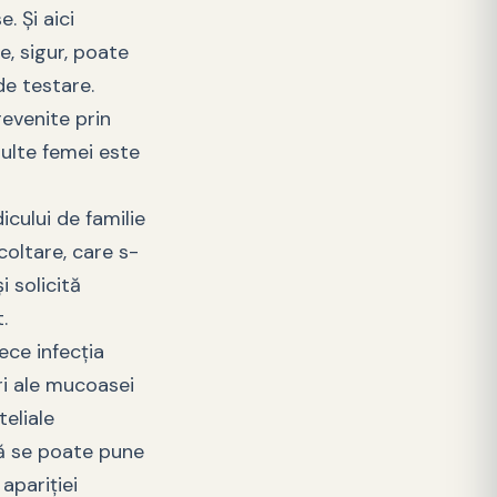
. Și aici
e, sigur, poate
de testare.
revenite prin
ulte femei este
ului de familie
coltare, care s-
i solicită
.
ece infecția
ri ale mucoasei
teliale
că se poate pune
apariţiei