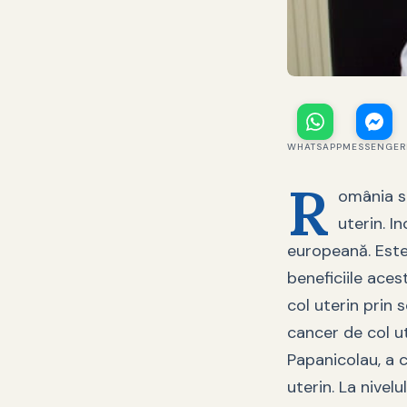
WHATSAPP
MESSENGER
R
omânia se
uterin. I
europeană. Este
beneficiile aces
col uterin prin 
cancer de col ut
Papanicolau, a 
uterin. La nivel