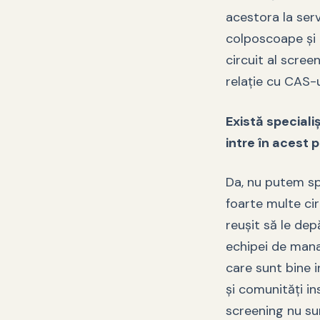
acestora la ser
colposcoape și 
circuit al scree
relație cu CAS-
Există speciali
intre în acest
Da, nu putem sp
foarte multe cir
reușit să le dep
echipei de mana
care sunt bine i
și comunități in
screening nu sun