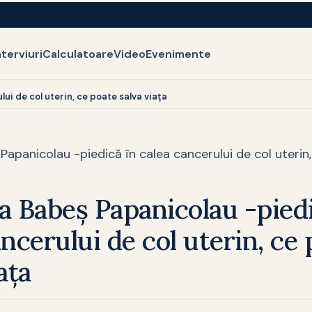
nterviuri
Calculatoare
Video
Evenimente
ui de col uterin, ce poate salva viața
Papanicolau -piedică în calea cancerului de col uterin
a Babeș Papanicolau -piedi
ancerului de col uterin, ce
ața