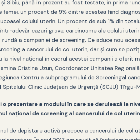
și Sibiu, până în prezent au fost testate, în prima run
 femei, un procent de 9% dintre acestea fiind diagno
ucoasei colului uterin. Un procent de sub 1% din totalul
ntr-adevăr cazuri grave, carcinoame ale colului uterin
 rundă a campaniei de screening. Ce aduce nou aceas
reening a cancerului de col uterin, dar și cum se pozi
la nivel național în cadrul acestei campanii a oferit 
Cosmina Cristina Uzun, Coordonator Unitatea Regională
iunea Centru a subprogramului de Screeningal cance
ul Spitalului Clinic Județean de Urgență (SCJU) Tîrgu-
i o prezentare a modului în care se derulează la nive
l național de screening al cancerului de col uterin
al de depistare activă precoce a cancerului de col ute