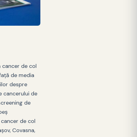
n cancer de col
 față de media
ilor despre
e cancerului de
 screening de
abeș
 cancer de col
rașov, Covasna,