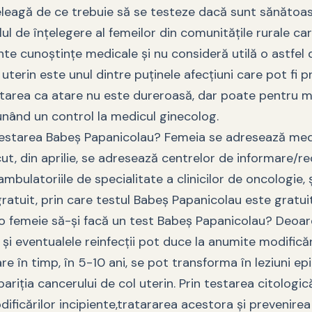
eleagă de ce trebuie să se testeze dacă sunt sănătoase
ul de înțelegere al femeilor din comunitățile rurale car
nte cunoștințe medicale și nu consideră utilă o astfel 
uterin este unul dintre puținele afecțiuni care pot fi p
starea ca atare nu este dureroasă, dar poate pentru m
nând un control la medicul ginecolog.
starea Babeș Papanicolau? Femeia se adresează medic
ut, din aprilie, se adresează centrelor de informare/re
mbulatoriile de specialitate a clinicilor de oncologie, ș
gratuit, prin care testul Babeș Papanicolau este gratuit
 o femeie să-și facă un test Babeș Papanicolau? Deoar
și eventualele reinfecții pot duce la anumite modifică
are în timp, în 5-10 ani, se pot transforma în leziuni epi
ariția cancerului de col uterin. Prin testarea citologi
ificărilor incipiente,tratararea acestora şi prevenirea 