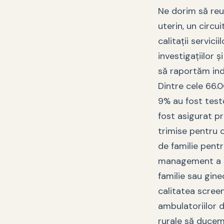
Ne dorim să reuș
uterin, un circu
calitaţii servi
investigaţiilor 
să raportăm ind
Dintre cele 66.
9% au fost teste
fost asigurat pr
trimise pentru c
de familie pent
management a sc
familie sau gine
calitatea screen
ambulatoriilor d
rurale să ducem