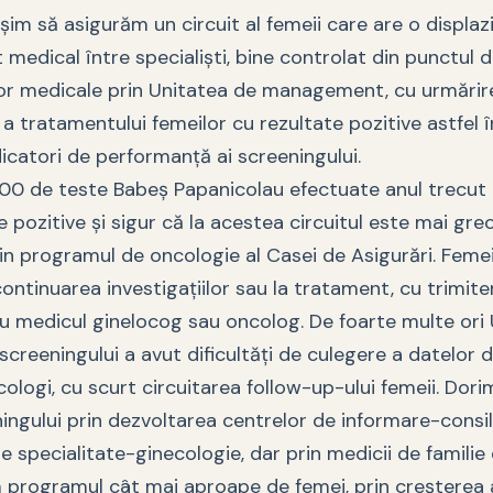
im să asigurăm un circuit al femeii care are o displazi
it medical între specialiști, bine controlat din punctul 
ciilor medicale prin Unitatea de management, cu urmărir
şi a tratamentului femeilor cu rezultate pozitive astfel
icatori de performanţă ai screeningului.
000 de teste Babeș Papanicolau efectuate anul trecut
 pozitive și sigur că la acestea circuitul este mai gre
in programul de oncologie al Casei de Asigurări. Femei
ontinuarea investigațiilor sau la tratament, cu trimite
ru medicul ginelocog sau oncolog. De foarte multe ori
reeningului a avut dificultăţi de culegere a datelor d
cologi, cu scurt circuitarea follow-up-ului femeii. Dor
ingului prin dezvoltarea centrelor de informare-consili
e specialitate-ginecologie, dar prin medicii de familie
 programul cât mai aproape de femei, prin creșterea ac