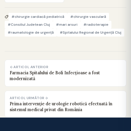
#chirurgie cardiacă pediatrică
#chirurgie vasculară
#Consiliul Judetean Cluj
#mari arsuri
#radioterapie
#raumatologie de urgenţă
#Spitalului Regional de Urgenţă Cluj
ARTICOL ANTERIOR
Farmacia Spitalului de Boli Infecțioase a fost
modernizată
ARTICOL URMĂTOR
Prima intervenție de urologie robotică efectuată în
sistemul medical privat din România