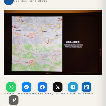
7 apr 2017 · Ştiri Medicale
WHATSAPP
MESSENGER
FACEBOOK
X / TWITTER
TELEGRAM
LINKEDIN