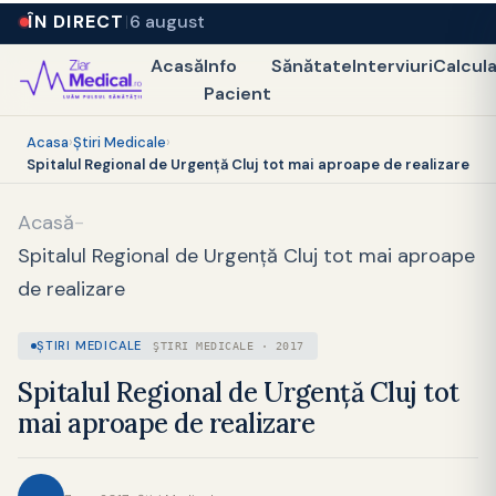
ÎN DIRECT
6 august
Acasă
Info
Sănătate
Interviuri
Calcul
Pacient
Acasa
›
Ştiri Medicale
›
Spitalul Regional de Urgenţă Cluj tot mai aproape de realizare
Acasă
-
Spitalul Regional de Urgenţă Cluj tot mai aproape
de realizare
ŞTIRI MEDICALE
ŞTIRI MEDICALE · 2017
Spitalul Regional de Urgenţă Cluj tot
mai aproape de realizare