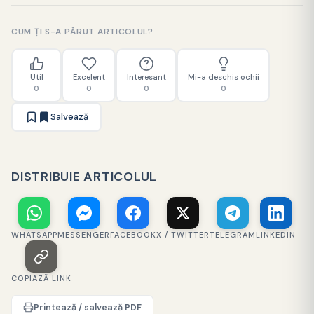
CUM ȚI S-A PĂRUT ARTICOLUL?
Util
Excelent
Interesant
Mi-a deschis ochii
0
0
0
0
Salvează
DISTRIBUIE ARTICOLUL
WHATSAPP
MESSENGER
FACEBOOK
X / TWITTER
TELEGRAM
LINKEDIN
COPIAZĂ LINK
Printează / salvează PDF