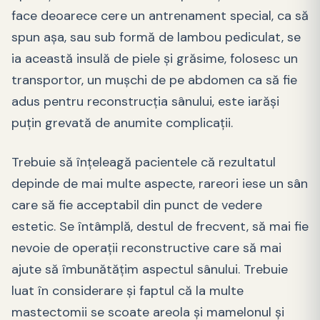
face deoarece cere un antrenament special, ca să
spun așa, sau sub formă de lambou pediculat, se
ia această insulă de piele și grăsime, folosesc un
transportor, un mușchi de pe abdomen ca să fie
adus pentru reconstrucția sânului, este iarăși
puțin grevată de anumite complicații.
Trebuie să înțeleagă pacientele că rezultatul
depinde de mai multe aspecte, rareori iese un sân
care să fie acceptabil din punct de vedere
estetic. Se întâmplă, destul de frecvent, să mai fie
nevoie de operații reconstructive care să mai
ajute să îmbunătățim aspectul sânului. Trebuie
luat în considerare și faptul că la multe
mastectomii se scoate areola și mamelonul și