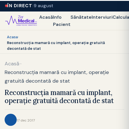
ÎN DIRECT
9 august
Acasă
Info
Sănătate
Interviuri
Calcul
Pacient
Acasa
›
Reconstrucția mamară cu implant, operație gratuită
decontată de stat
Acasă
-
Reconstrucția mamară cu implant, operație
gratuită decontată de stat
Reconstrucția mamară cu implant,
operație gratuită decontată de stat
17 dec 2017