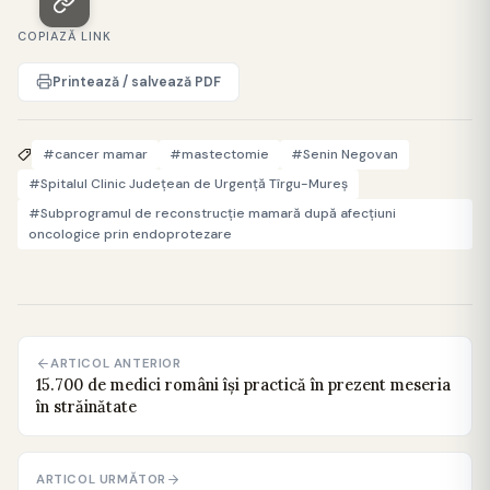
COPIAZĂ LINK
Printează / salvează PDF
#cancer mamar
#mastectomie
#Senin Negovan
#Spitalul Clinic Județean de Urgență Tîrgu-Mureș
#Subprogramul de reconstrucție mamară după afecțiuni
oncologice prin endoprotezare
ARTICOL ANTERIOR
15.700 de medici români îşi practică în prezent meseria
în străinătate
ARTICOL URMĂTOR