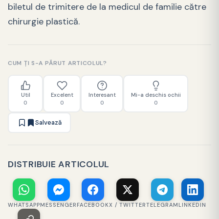
biletul de trimitere de la medicul de familie către
chirurgie plastică.
CUM ȚI S-A PĂRUT ARTICOLUL?
Util
Excelent
Interesant
Mi-a deschis ochii
0
0
0
0
Salvează
DISTRIBUIE ARTICOLUL
WHATSAPP
MESSENGER
FACEBOOK
X / TWITTER
TELEGRAM
LINKEDIN