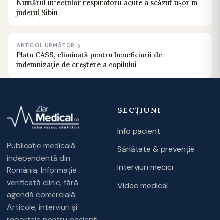
Numărul infecțiilor respiratorii acute a scăzut ușor în
județul Sibiu
ARTICOL URMĂTOR
Plata CASS, eliminată pentru beneficiarii de
indemnizaţie de creştere a copilului
SECȚIUNI
Info pacient
Publicație medicală
Sănătate & prevenție
independentă din
Interviuri medici
România. Informație
verificată clinic, fără
Video medical
agendă comercială.
Articole, interviuri și
reportaje pentru pacienți