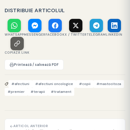
DISTRIBUIE ARTICOLUL
WHATSAPP
MESSENGER
FACEBOOK
X / TWITTER
TELEGRAM
LINKEDIN
COPIAZĂ LINK
Printează / salvează PDF
#afectiuni
#afectiuni oncologice
#copii
#mastocitoza
#premier
#terapii
#tratament
ARTICOL ANTERIOR