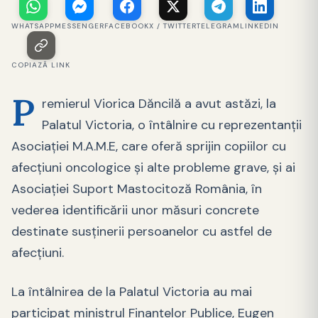
WHATSAPP
MESSENGER
FACEBOOK
X / TWITTER
TELEGRAM
LINKEDIN
COPIAZĂ LINK
P
remierul Viorica Dăncilă a avut astăzi, la
Palatul Victoria, o întâlnire cu reprezentanţii
Asociaţiei M.A.M.E, care oferă sprijin copiilor cu
afecţiuni oncologice şi alte probleme grave, şi ai
Asociaţiei Suport Mastocitoză România, în
vederea identificării unor măsuri concrete
destinate susţinerii persoanelor cu astfel de
afecţiuni.
La întâlnirea de la Palatul Victoria au mai
participat ministrul Finanţelor Publice, Eugen