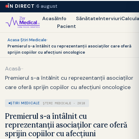
ÎN DIRECT
6 august
Acasă
Info
Sănătate
Interviuri
Calcul
Pacient
Acasa
›
Ştiri Medicale
›
Premierul s-a întâlnit cu reprezentanții asociaților care oferă
sprijin copiilor cu afecțiuni oncologice
Acasă
-
Premierul s-a întâlnit cu reprezentanții asociaților
care oferă sprijin copiilor cu afecțiuni oncologice
ŞTIRI MEDICALE
ŞTIRI MEDICALE · 2018
Premierul s-a întâlnit cu
reprezentanții asociaților care oferă
sprijin copiilor cu afecțiuni