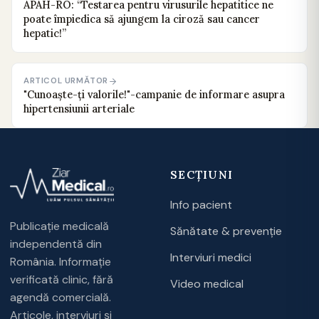
APAH-RO: “Testarea pentru virusurile hepatitice ne
poate împiedica să ajungem la ciroză sau cancer
hepatic!”
ARTICOL URMĂTOR
"Cunoaşte-ţi valorile!"-campanie de informare asupra
hipertensiunii arteriale
SECȚIUNI
Info pacient
Publicație medicală
Sănătate & prevenție
independentă din
Interviuri medici
România. Informație
verificată clinic, fără
Video medical
agendă comercială.
Articole, interviuri și