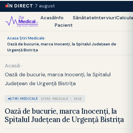
ÎN DIRECT
7 august
Acasă
Info
Sănătate
Interviuri
Calcul
Pacient
Acasa
›
Ştiri Medicale
›
Oază de bucurie, marca Inocenţi, la Spitalul Judeţean de
Urgenţă Bistriţa
Acasă
-
Oază de bucurie, marca Inocenţi, la Spitalul
Judeţean de Urgenţă Bistriţa
ŞTIRI MEDICALE
ŞTIRI MEDICALE · 2018
Oază de bucurie, marca Inocenţi, la
Spitalul Judeţean de Urgenţă Bistriţa