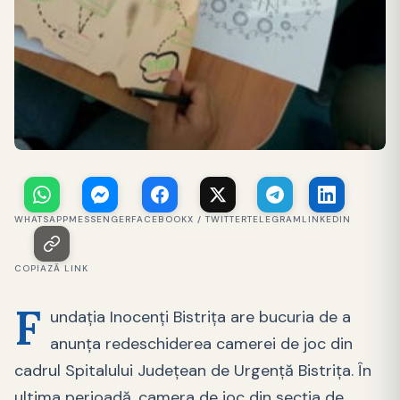
WHATSAPP
MESSENGER
FACEBOOK
X / TWITTER
TELEGRAM
LINKEDIN
COPIAZĂ LINK
F
undaţia Inocenţi Bistriţa are bucuria de a
anunţa redeschiderea camerei de joc din
cadrul Spitalului Judeţean de Urgenţă Bistriţa. În
ultima perioadă, camera de joc din secţia de