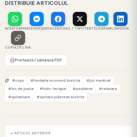
DISTRIBUIE ARTICOLUL
WHATSAPP
MESSENGER
FACEBOOK
X / TWITTER
TELEGRAM
LINKEDIN
COPIAZĂ LINK
Printează / salvează PDF
#copii
#fundatia incocenti bistrita
#joc medical
#loc de joaca
#ludo-terapie
#pediatrie
#relaxare
#spitalizare
#spitalul judetean bistrita
ARTICOL ANTERIOR