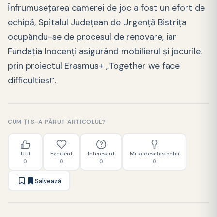
Înfrumuseţarea camerei de joc a fost un efort de
echipă, Spitalul Judeţean de Urgenţă Bistriţa
ocupându-se de procesul de renovare, iar
Fundaţia Inocenţi asigurând mobilierul şi jocurile,
prin proiectul Erasmus+ „Together we face
difficulties!”.
CUM ȚI S-A PĂRUT ARTICOLUL?
Util
Excelent
Interesant
Mi-a deschis ochii
0
0
0
0
Salvează