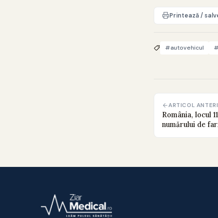
Printează / sal
#autovehicul
#
ARTICOL ANTER
România, locul 11
numărului de far