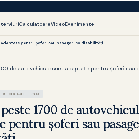
nterviuri
Calculatoare
Video
Evenimente
 adaptate pentru şoferi sau pasageri cu dizabilităţi
1700 de autovehicule sunt adaptate pentru şoferi sau 
TIRI MEDICALE · 2018
, peste 1700 de autovehicu
e pentru şoferi sau pasage
tăţi