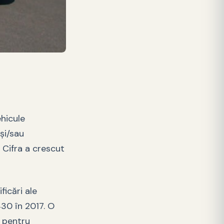
hicule
şi/sau
. Cifra a crescut
ficări ale
430 în 2017. O
e pentru