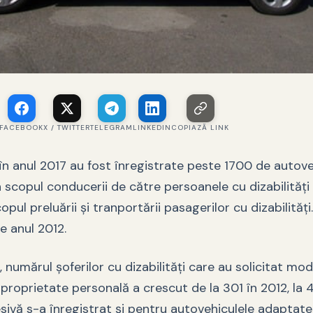
FACEBOOK
X / TWITTER
TELEGRAM
LINKEDIN
COPIAZĂ LINK
în anul 2017 au fost înregistrate peste 1700 de autove
 scopul conducerii de către persoanele cu dizabilităţi 
opul preluării şi tranportării pasagerilor cu dizabilităţi
de anul 2012.
, numărul şoferilor cu dizabilităţi care au solicitat modi
proprietate personală a crescut de la 301 în 2012, la 
sivă s-a înregistrat şi pentru autovehiculele adaptat