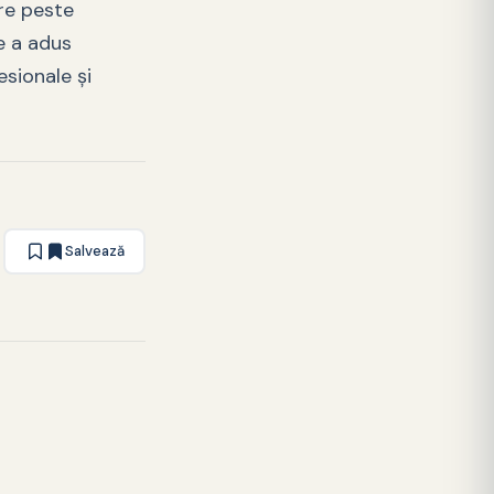
re peste
e a adus
esionale şi
Salvează