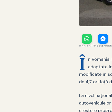
WHATSAPP
MESSENGER
Î
n România, 
adaptate în
modificate în sc
de 4,7 ori faţă 
La nivel naţional
autovehiculelor 
creştere progre