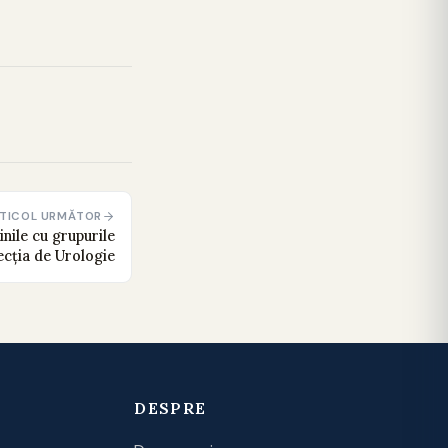
TICOL URMĂTOR
nile cu grupurile
ecția de Urologie
DESPRE