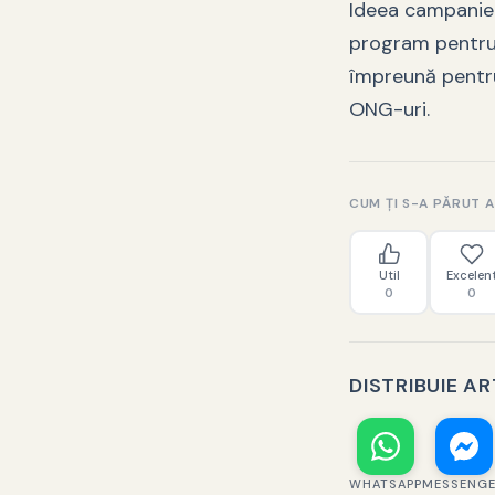
Ideea campaniei
program pentru 
împreună pentru 
ONG-uri.
CUM ȚI S-A PĂRUT 
Util
Excelen
0
0
DISTRIBUIE A
WHATSAPP
MESSENG