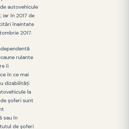
l de autovehicule
, iar în 2017 de
itări înaintate
ctombrie 2017.
 independentă
scaune rulante
e îi
 ce în ce mai
 dizabilităţi
utovehicule la
 de şoferi sunt
nt
ă sau în
tutul de şoferi