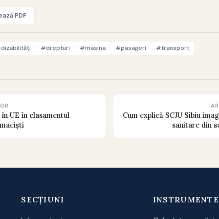
vează PDF
dizabilităţi
#drepturi
#masina
#pasageri
#transport
IOR
AR
 în UE în clasamentul
Cum explică SCJU Sibiu imagi
maciști
sanitare din s
SECȚIUNI
INSTRUMENTE