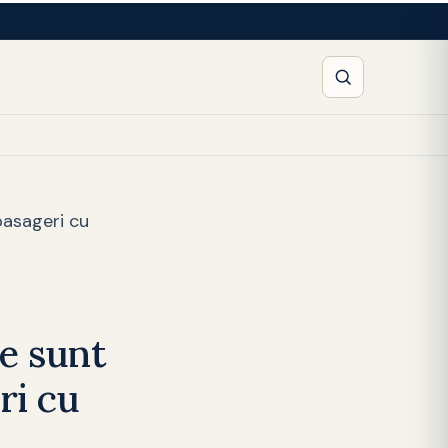
pasageri cu
le sunt
ri cu