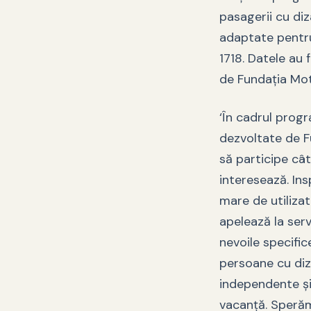
pasagerii cu diz
adaptate pentru 
1718. Datele au 
de Fundaţia Mot
‘În cadrul prog
dezvoltate de F
să participe cât 
interesează. Ins
mare de utilizat
apelează la serv
nevoile specific
persoane cu diz
independente şi
vacanţă. Sperăm