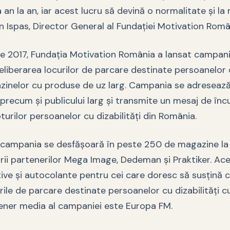
an la an, iar acest lucru să devină o normalitate şi la n
n Ispas, Director General al Fundaţiei Motivation Româ
ie 2017, Fundaţia Motivation România a lansat campan
liberarea locurilor de parcare destinate persoanelor c
zinelor cu produse de uz larg. Campania se adresează 
i, precum şi publicului larg şi transmite un mesaj de înc
turilor persoanelor cu dizabilităţi din România.
 campania se desfăşoară în peste 250 de magazine la n
rii partenerilor Mega Image, Dedeman şi Praktiker. Ace
tive şi autocolante pentru cei care doresc să susţină 
ile de parcare destinate persoanelor cu dizabilităţi c
ener media al campaniei este Europa FM.