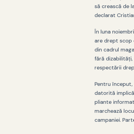
să crească de la 
declarat Cristia
În luna noiembr
are drept scop e
din cadrul maga
fără dizabilităţ
respectării drep
Pentru început,
datorită implică
pliante informa
marchează locur
campaniei. Part