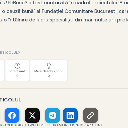
 ‘#PeBune?’a fost conturată în cadrul proiectului ‘8 o
o cauză bună’ al Fundaţiei Comunitare Bucureşti, car
o întâlnire de lucru specialişti din mai multe arii prof
ARTICOLUL?
t
Interesant
Mi-a deschis ochii
0
0
RTICOLUL
ER
FACEBOOK
X / TWITTER
TELEGRAM
LINKEDIN
COPIAZĂ LINK