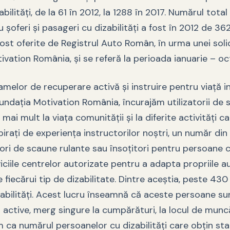
abilităţi, de la 61 în 2012, la 1288 în 2017. Numărul tota
şoferi şi pasageri cu dizabilităţi a fost în 2012 de 362
fost oferite de Registrul Auto Român, în urma unei solic
ivation România, şi se referă la perioada ianuarie – o
ramelor de recuperare activă şi instruire pentru viaţă
undaţia Motivation România, încurajăm utilizatorii de 
mai mult la viaţa comunităţii şi la diferite activităţi car
piraţi de experienţa instructorilor noştri, un număr din
ori de scaune rulante sau însoţitori pentru persoane cu
iciile centrelor autorizate pentru a adapta propriile a
e fiecărui tip de dizabilitate. Dintre aceştia, peste 430
abilităţi. Acest lucru înseamnă că aceste persoane su
 active, merg singure la cumpărături, la locul de munc
 ca numărul persoanelor cu dizabilităţi care obţin sta