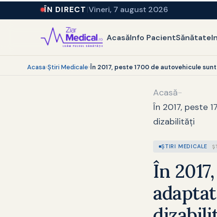
ÎN DIRECT
Vineri, 7 august 2026
Acasă
Info Pacient
Sănătate
I
Acasa
›
Ştiri Medicale
›
În 2017, peste 1700 de autovehicule sunt
Acasă
-
În 2017, peste 
dizabilităţi
ŞTIRI MEDICALE
Ş
În 2017
adaptat
dizabili