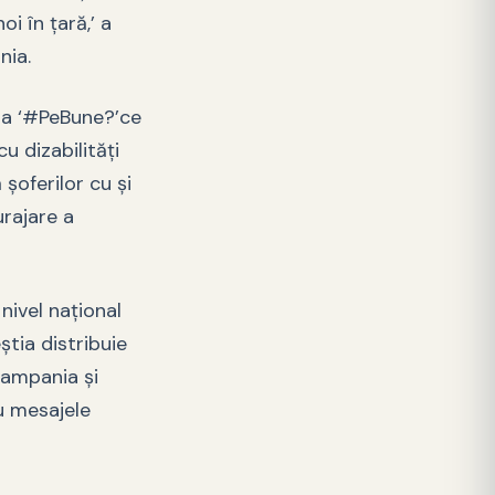
oi în ţară,’ a
nia.
ia ‘#PeBune?’ce
u dizabilităţi
şoferilor cu şi
urajare a
ivel naţional
ştia distribuie
campania şi
u mesajele