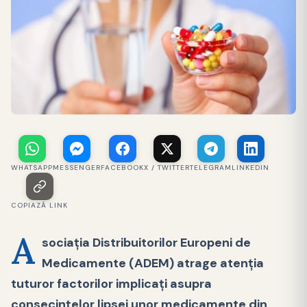
WHATSAPP
MESSENGER
FACEBOOK
X / TWITTER
TELEGRAM
LINKEDIN
COPIAZĂ LINK
A
sociaţia Distribuitorilor Europeni de
Medicamente (ADEM) atrage atenția
tuturor factorilor implicați asupra
consecințelor lipsei unor medicamente din