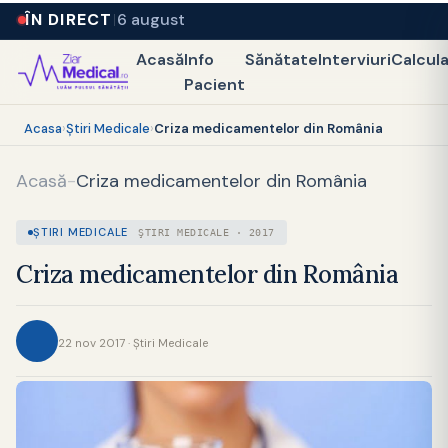
ÎN DIRECT
6 august
Acasă
Info
Sănătate
Interviuri
Calcul
Pacient
Acasa
›
Ştiri Medicale
›
Criza medicamentelor din România
Acasă
-
Criza medicamentelor din România
ŞTIRI MEDICALE
ŞTIRI MEDICALE · 2017
Criza medicamentelor din România
22 nov 2017 · Ştiri Medicale