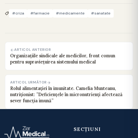
#criza
#farmacie
#medicamente
#sanatate
ARTICOL ANTERIOR
Organizațiile sindicale ale medicilor, front comun
pentru supraviețuirea sistemului medical
ARTICOL URMĂTOR
Rolul alimentației în imunitate. Camelia Munteanu,
nutriționist: ”Deficiențele în micronutrienți afectează
sever funcția imună”
SECȚIUNI