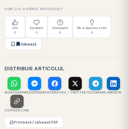
CUM ȚI S-A PĂRUT ARTICOLUL?
Util
Excelent
Interesant
Mi-a deschis ochii
0
0
0
0
Salvează
DISTRIBUIE ARTICOLUL
WHATSAPP
MESSENGER
FACEBOOK
X / TWITTER
TELEGRAM
LINKEDIN
COPIAZĂ LINK
Printează / salvează PDF