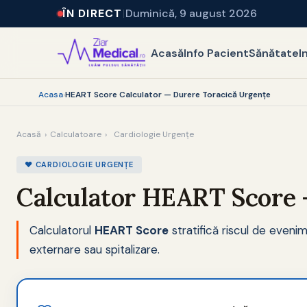
ÎN DIRECT
Duminică, 9 august 2026
Acasă
Info Pacient
Sănătate
I
Acasa
›
HEART Score Calculator — Durere Toracică Urgențe
Acasă
›
Calculatoare
›
Cardiologie Urgențe
❤️ CARDIOLOGIE URGENȚE
Calculator HEART Score —
Calculatorul
HEART Score
stratifică riscul de even
externare sau spitalizare.