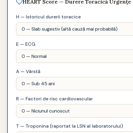
HEART Score — Durere Toracică Urgențe
H — Istoricul durerii toracice
E — ECG
A — Vârstă
R — Factori de risc cardiovascular
T — Troponina (raportat la LSN al laboratorului)