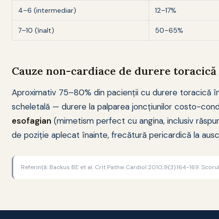
4–6 (intermediar)
12–17%
7–10 (înalt)
50–65%
Cauze non-cardiace de durere toracică 
Aproximativ 75–80% din pacienții cu durere toracică î
scheletală — durere la palparea joncțiunilor costo-cond
esofagian
(mimetism perfect cu angina, inclusiv răspuns
de poziție aplecat înainte, frecătură pericardică la ausc
Referință: Backus BE et al. Crit Pathw Cardiol 2010;9(3):164-169. Scoru