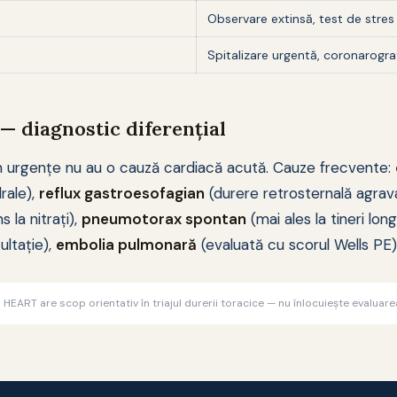
Observare extinsă, test de stres
Spitalizare urgentă, coronarogr
— diagnostic diferențial
n urgențe nu au o cauză cardiacă acută. Cauze frecvente:
rale),
reflux gastroesofagian
(durere retrosternală agrava
 la nitrați),
pneumotorax spontan
(mai ales la tineri longi
ultație),
embolia pulmonară
(evaluată cu scorul Wells PE)
l HEART are scop orientativ în triajul durerii toracice — nu înlocuiește evaluar