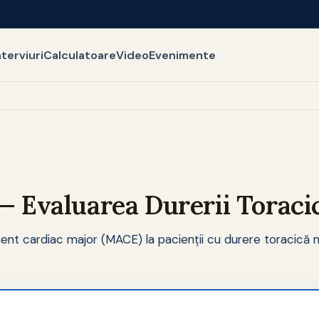
nterviuri
Calculatoare
Video
Evenimente
 Evaluarea Durerii Toraci
iment cardiac major (MACE) la pacienții cu durere toracică