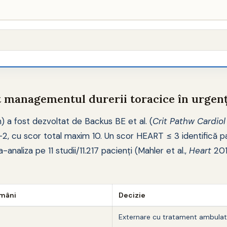
 managementul durerii toracice în urgen
) a fost dezvoltat de Backus BE et al. (
Crit Pathw Cardiol
–2, cu scor total maxim 10. Un scor HEART ≤ 3 identifică p
naliza pe 11 studii/11.217 pacienți (Mahler et al.,
Heart
201
ămâni
Decizie
Externare cu tratament ambulat