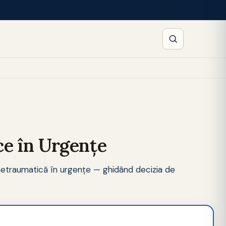
ce în Urgențe
 netraumatică în urgențe — ghidând decizia de