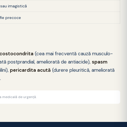
 sau imagistică
afie precoce
costocondrita
(cea mai frecventă cauză musculo-
tă postprandial, ameliorată de antiacide),
spasm
lini),
pericardita acută
(durere pleuritică, ameliorată
.
ea medicală de urgență.