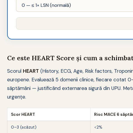
Ce este HEART Score și cum a schimbat
Scorul
HEART
(History, ECG, Age, Risk factors, Troponin
europene. Evaluează 5 domenii clinice, fiecare cotat 0
săptămâni — justificând externarea sigură din UPU. Meta-a
urgențe.
Scor HEART
Risc MACE 6 săpt
0–3 (scăzut)
<2%