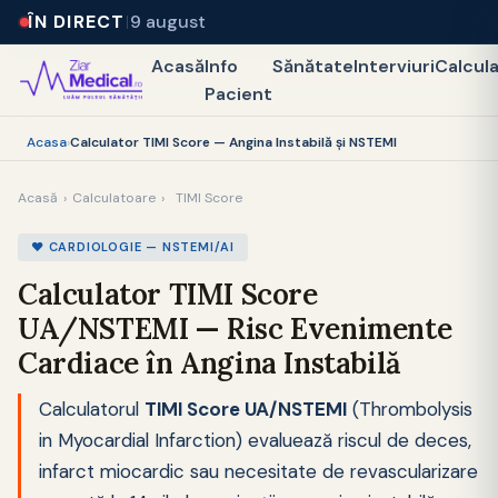
ÎN DIRECT
9 august
Acasă
Info
Sănătate
Interviuri
Calcul
Pacient
Acasa
›
Calculator TIMI Score — Angina Instabilă și NSTEMI
Acasă
›
Calculatoare
›
TIMI Score
❤️ CARDIOLOGIE — NSTEMI/AI
Calculator TIMI Score
UA/NSTEMI — Risc Evenimente
Cardiace în Angina Instabilă
Calculatorul
TIMI Score UA/NSTEMI
(Thrombolysis
in Myocardial Infarction) evaluează riscul de deces,
infarct miocardic sau necesitate de revascularizare