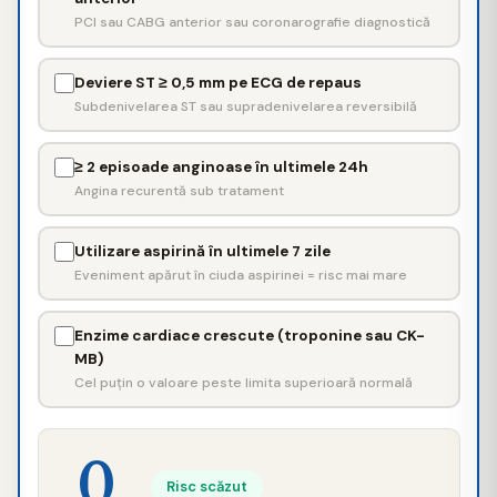
PCI sau CABG anterior sau coronarografie diagnostică
Deviere ST ≥ 0,5 mm pe ECG de repaus
Subdenivelarea ST sau supradenivelarea reversibilă
≥ 2 episoade anginoase în ultimele 24h
Angina recurentă sub tratament
Utilizare aspirină în ultimele 7 zile
Eveniment apărut în ciuda aspirinei = risc mai mare
Enzime cardiace crescute (troponine sau CK-
MB)
Cel puțin o valoare peste limita superioară normală
0
Risc scăzut