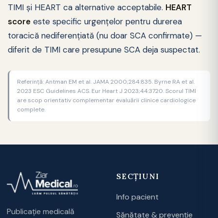
TIMI și HEART ca alternative acceptabile.
HEART
score
este specific urgențelor pentru durerea
toracică nediferențiată (nu doar SCA confirmate) —
diferit de TIMI care presupune SCA deja suspectat.
Referință: Antman EM et al. JAMA 2000;284:835. Byrne RA et al.
2023 ESC Guidelines ACS. Eur Heart J 2023;44:3720. Scorul TIMI
are scop orientativ complementar evaluării clinice cardiologice
complete.
SECȚIUNI
Info pacient
Publicație medicală
Sănătate & prevenție