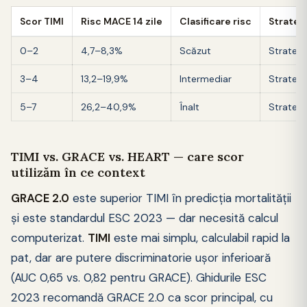
Scor TIMI
Risc MACE 14 zile
Clasificare risc
Strateg
0–2
4,7–8,3%
Scăzut
Strategi
3–4
13,2–19,9%
Intermediar
Strategi
5–7
26,2–40,9%
Înalt
Strategi
TIMI vs. GRACE vs. HEART — care scor
utilizăm în ce context
GRACE 2.0
este superior TIMI în predicția mortalității
și este standardul ESC 2023 — dar necesită calcul
computerizat.
TIMI
este mai simplu, calculabil rapid la
pat, dar are putere discriminatorie ușor inferioară
(AUC 0,65 vs. 0,82 pentru GRACE). Ghidurile ESC
2023 recomandă GRACE 2.0 ca scor principal, cu