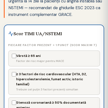
urgentă la 14 zile la pacienții cu angina instabilă sau
NSTEMI — recomandat de ghidurile ESC 2023 ca
instrument complementar GRACE.
Scor TIMI UA/NSTEMI
FIECARE FACTOR PREZENT = 1 PUNCT (SCOR MAXIM 7)
Vârstă ≥ 65 ani
Factor de risc major pentru MACE
≥ 3 factori de risc cardiovascular (HTA, DZ,
hipercolesterolemie, fumat activ, istoric
familial)
Trebuie cel puțin 3 factori prezenți simultan
Stenoză coronariană ≥ 50% documentată
anterior