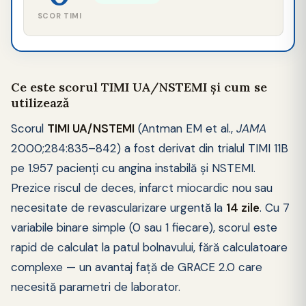
SCOR TIMI
Ce este scorul TIMI UA/NSTEMI și cum se
utilizează
Scorul
TIMI UA/NSTEMI
(Antman EM et al.,
JAMA
2000;284:835–842) a fost derivat din trialul TIMI 11B
pe 1.957 pacienți cu angina instabilă și NSTEMI.
Prezice riscul de deces, infarct miocardic nou sau
necesitate de revascularizare urgentă la
14 zile
. Cu 7
variabile binare simple (0 sau 1 fiecare), scorul este
rapid de calculat la patul bolnavului, fără calculatoare
complexe — un avantaj față de GRACE 2.0 care
necesită parametri de laborator.