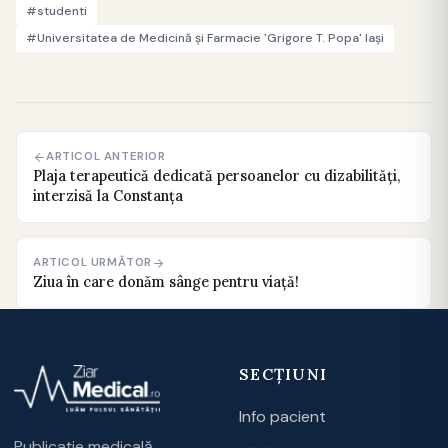
#studenti
#Universitatea de Medicină şi Farmacie 'Grigore T. Popa' Iaşi
ARTICOL ANTERIOR
Plaja terapeutică dedicată persoanelor cu dizabilităţi,
interzisă la Constanţa
ARTICOL URMĂTOR
Ziua în care donăm sânge pentru viață!
SECȚIUNI
Info pacient
Publicație medicală