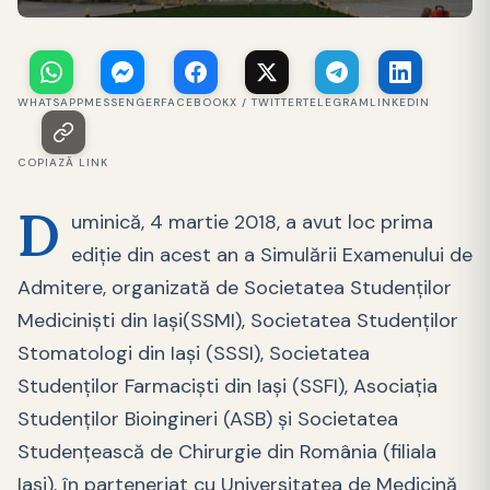
WHATSAPP
MESSENGER
FACEBOOK
X / TWITTER
TELEGRAM
LINKEDIN
COPIAZĂ LINK
D
uminică, 4 martie 2018, a avut loc prima
ediție din acest an a Simulării Examenului de
Admitere, organizată de Societatea Studenţilor
Medicinişti din Iaşi(SSMI), Societatea Studenților
Stomatologi din Iaşi (SSSI), Societatea
Studenţilor Farmacişti din Iaşi (SSFI), Asociaţia
Studenţilor Bioingineri (ASB) şi Societatea
Studenţească de Chirurgie din România (filiala
Iaşi), în parteneriat cu Universitatea de Medicină