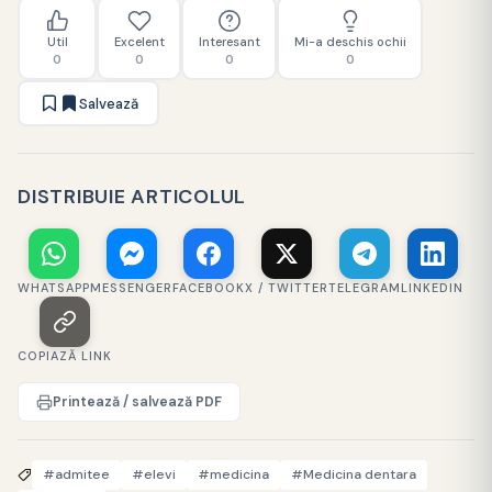
Util
Excelent
Interesant
Mi-a deschis ochii
0
0
0
0
Salvează
DISTRIBUIE ARTICOLUL
WHATSAPP
MESSENGER
FACEBOOK
X / TWITTER
TELEGRAM
LINKEDIN
COPIAZĂ LINK
Printează / salvează PDF
#admitee
#elevi
#medicina
#Medicina dentara